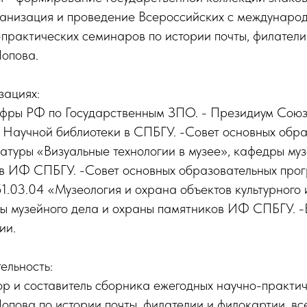
рганизация и проведение Всероссийских с междунаро
практических семинаров по истории почты, филатели
опова.
зациях:
фры РФ по Государственным ЗПО. - Президиум Союз
 Научной библиотеки в СПБГУ. -Совет основных обр
туры «Визуальные технологии в музее», кафедры муз
в ИФ СПБГУ. -Совет основных образовательных про
.03.04 «Музеология и охрана объектов культурного 
ы музейного дела и охраны памятников ИФ СПБГУ. 
ии.
ельность:
ор и составитель сборника ежегодных научно-практи
пова по истории почты, филателии и филокартии, все