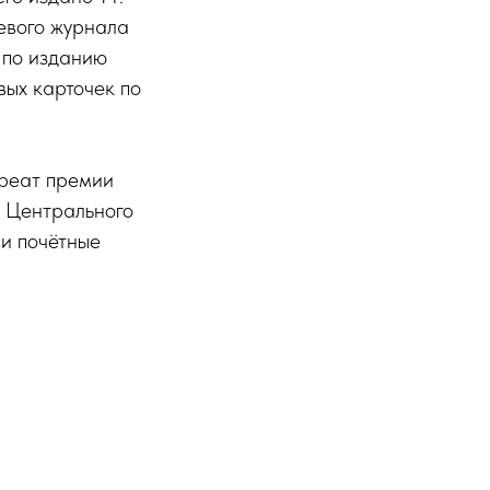
евого журнала
 по изданию
вых карточек по
уреат премии
 Центрального
 и почётные