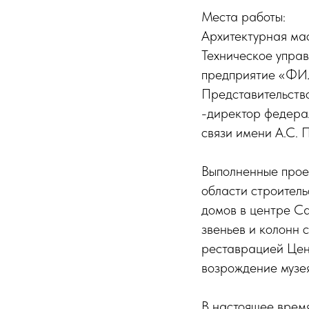
Места работы:
Архитектурная ма
Техническое упра
предприятие «ФИЛ
Представительств
-директор федера
связи имени А.С. 
Выполненные прое
области строитель
домов в центре С
звеньев и колонн 
реставрацией Цент
возрождение музе
В настоящее время