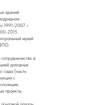
ых зданий.
подрядное
о 1991-2007 –
000-2015
ентральный музей
КЗПО.
 сотрудничество в
ацией доходных
о сада (часть
рукция с
спозиции,
ые проекты.
 почтовой оплаты,