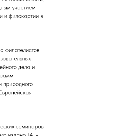
дным участием
и и филокартии в
а филателистов
азовательных
ейного дела и
грамм
и природного
-Европейская
ческих семинаров
го издано 14. -