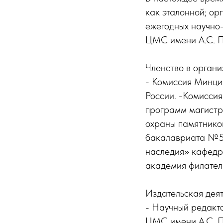
как эталонной; о
ежегодных научно-
ЦМС имени А.С. П
Членство в органи
- Комиссия Минци
России. -Комиссия
программ магистра
охраны памятнико
бакалавриата №51
наследия» кафедр
академия филател
Издательская деят
- Научный редакт
ЦМС имени А.С. По