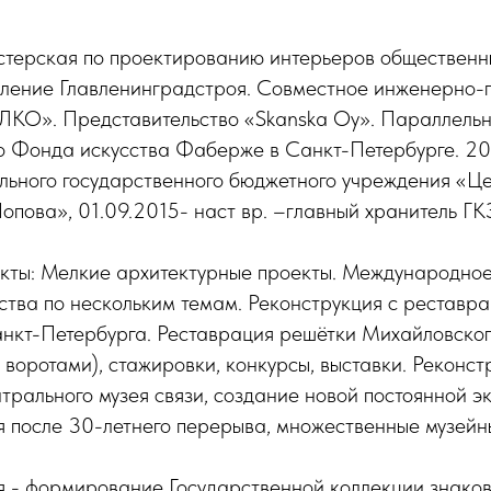
стерская по проектированию интерьеров общественн
вление Главленинградстроя. Совместное инженерно-
КО». Представительство «Skanska Oy». Параллельн
о Фонда искусства Фаберже в Санкт-Петербурге. 2
льного государственного бюджетного учреждения «Ц
Попова», 01.09.2015- наст вр. –главный хранитель Г
кты: Мелкие архитектурные проекты. Международное
ства по нескольким темам. Реконструкция с реставр
анкт-Петербурга. Реставрация решётки Михайловског
с воротами), стажировки, конкурсы, выставки. Реконст
рального музея связи, создание новой постоянной эк
я после 30-летнего перерыва, множественные музейн
 - формирование Государственной коллекции знаков