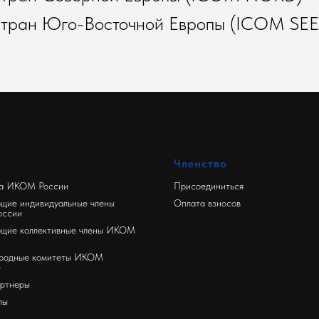
тран Юго-Восточной Европы (ICOM SEE
Членство
ра ИКОМ России
Присоединиться
щие индивидуальные члены
Оплата взносов
ссии
ющие коллективные члены ИКОМ
родные комитеты ИКОМ
e
ртнеры
лы