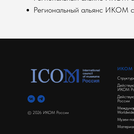
Региональный альянс ИКОМ с
ИКОМ
Структу
Действую
ИКОМ Ро
Действу
России
Междуна
Worldwid
© 2026 ИКОМ России
Музеи-па
Материа