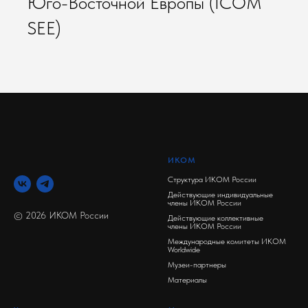
Юго-Восточной Европы (ICOM
SEE)
ИКОМ
Структура ИКОМ России
Действующие индивидуальные
члены ИКОМ России
© 2026 ИКОМ России
Действующие коллективные
члены ИКОМ России
Международные комитеты ИКОМ
Worldwide
Музеи-партнеры
Материалы